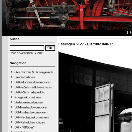
Suche
Esslingen 5127 - DB "082 040-7"
zur erweiterten Suche
Navigation
Geschichte & Hintergründe
Länderbahnen
DRG-Einheitslokomotiven
DRG-Zahnradlokomotiven
DRG-Schmalspurlok.
Kriegslokomotiven
Verlagerungsbauten
DB-Neubaulokomotiven
DB-Umbaulokomotiven
DR-Neubaulokomotiven
DR-Rekolokomotiven
DR - "6000er"