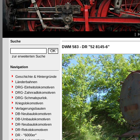
Suche
DWM 583 - DR "52 8145-6"
zur erweiterten Suche
Navigation
Geschichte & Hintergründe
Länderbahnen
DRG-Einheitslokomotiven
DRG-Zahnradlokomotiven
DRG-Schmalspurlok.
Kriegslokomotiven
Verlagerungsbauten
DB-Neubaulokomotiven
DB-Umbaulokomotiven
DR-Neubaulokomotiven
DR-Rekolokomotiven
DR - "6000er"