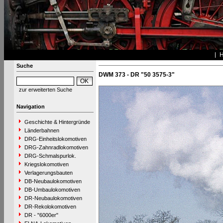
Suche
DWM 373 - DR "50 3575-3"
zur erweiterten Suche
Navigation
Geschichte & Hintergründe
Länderbahnen
DRG-Einheitslokomotiven
DRG-Zahnradlokomotiven
DRG-Schmalspurlok.
Kriegslokomotiven
Verlagerungsbauten
DB-Neubaulokomotiven
DB-Umbaulokomotiven
DR-Neubaulokomotiven
DR-Rekolokomotiven
DR - "6000er"