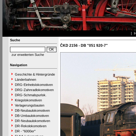
Suche
ČKD 2156 - DB "051 920-7"
zur erweiterten Suche
Navigation
Geschichte & Hintergründe
Länderbahnen
DRG-Einheitslokomotiven
DRG-Zahnradlokomotiven
DRG-Schmalspurlok.
Kriegslokomotiven
Verlagerungsbauten
DB-Neubaulokomotiven
DB-Umbaulokomotiven
DR-Neubaulokomotiven
DR-Rekolokomotiven
DR - "6000er"