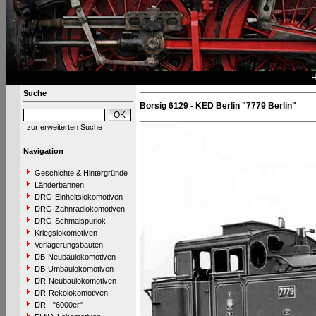
Suche
Borsig 6129 - KED Berlin "7779 Berlin"
zur erweiterten Suche
Navigation
Geschichte & Hintergründe
Länderbahnen
DRG-Einheitslokomotiven
DRG-Zahnradlokomotiven
DRG-Schmalspurlok.
Kriegslokomotiven
Verlagerungsbauten
DB-Neubaulokomotiven
DB-Umbaulokomotiven
DR-Neubaulokomotiven
DR-Rekolokomotiven
DR - "6000er"