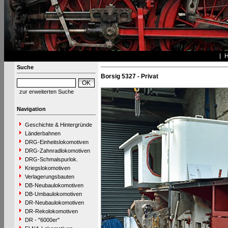
Suche
Borsig 5327 - Privat
zur erweiterten Suche
Navigation
Geschichte & Hintergründe
Länderbahnen
DRG-Einheitslokomotiven
DRG-Zahnradlokomotiven
DRG-Schmalspurlok.
Kriegslokomotiven
Verlagerungsbauten
DB-Neubaulokomotiven
DB-Umbaulokomotiven
DR-Neubaulokomotiven
DR-Rekolokomotiven
DR - "6000er"