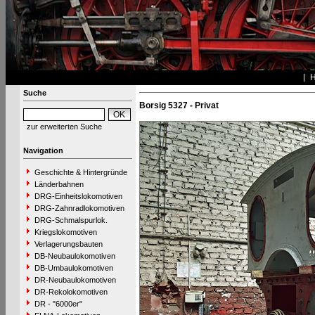
Suche
Borsig 5327 - Privat
zur erweiterten Suche
Navigation
Geschichte & Hintergründe
Länderbahnen
DRG-Einheitslokomotiven
DRG-Zahnradlokomotiven
DRG-Schmalspurlok.
Kriegslokomotiven
Verlagerungsbauten
DB-Neubaulokomotiven
DB-Umbaulokomotiven
DR-Neubaulokomotiven
DR-Rekolokomotiven
DR - "6000er"