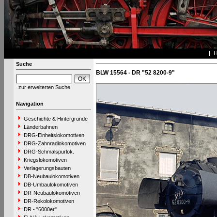
Suche
BLW 15564 - DR "52 8200-9"
zur erweiterten Suche
Navigation
Geschichte & Hintergründe
Länderbahnen
DRG-Einheitslokomotiven
DRG-Zahnradlokomotiven
DRG-Schmalspurlok.
Kriegslokomotiven
Verlagerungsbauten
DB-Neubaulokomotiven
DB-Umbaulokomotiven
DR-Neubaulokomotiven
DR-Rekolokomotiven
DR - "6000er"