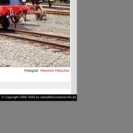
Fotograf:
Heinrich Hölscher
© Copyright 2006-2026 by dampflokomotivarchiv.de