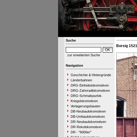
Suche
Borsig 1521
zur erweiterten Suche
Navigation
Geschichte & Hintergründe
Länderbahnen
DRG-Einheitslokomotiven
DRG-Zahnradlokomotiven
DRG-Schmalspurlok.
Kriegslokomotiven
Verlagerungsbauten
DB-Neubaulokomotiven
DB-Umbaulokomotiven
DR-Neubaulokomotiven
DR-Rekolokomotiven
DR - "6000er"