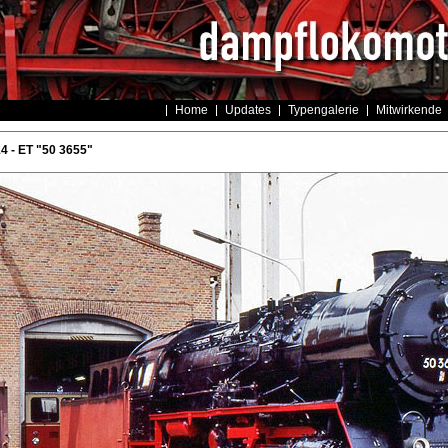
Home
Updates
Typengalerie
Mitwirkende
4 - ET "50 3655"