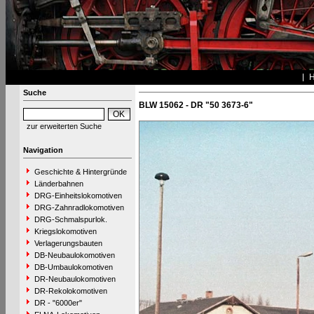
Suche
BLW 15062 - DR "50 3673-6"
zur erweiterten Suche
Navigation
Geschichte & Hintergründe
Länderbahnen
DRG-Einheitslokomotiven
DRG-Zahnradlokomotiven
DRG-Schmalspurlok.
Kriegslokomotiven
Verlagerungsbauten
DB-Neubaulokomotiven
DB-Umbaulokomotiven
DR-Neubaulokomotiven
DR-Rekolokomotiven
DR - "6000er"