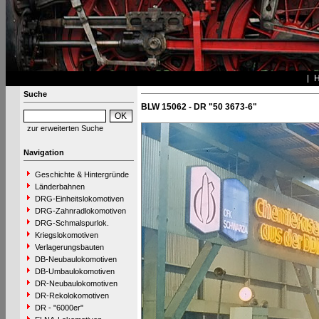
Suche
BLW 15062 - DR "50 3673-6"
zur erweiterten Suche
Navigation
Geschichte & Hintergründe
Länderbahnen
DRG-Einheitslokomotiven
DRG-Zahnradlokomotiven
DRG-Schmalspurlok.
Kriegslokomotiven
Verlagerungsbauten
DB-Neubaulokomotiven
DB-Umbaulokomotiven
DR-Neubaulokomotiven
DR-Rekolokomotiven
DR - "6000er"