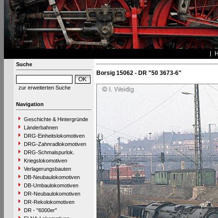
Suche
Borsig 15062 - DR "50 3673-6"
zur erweiterten Suche
Navigation
Geschichte & Hintergründe
Länderbahnen
DRG-Einheitslokomotiven
DRG-Zahnradlokomotiven
DRG-Schmalspurlok.
Kriegslokomotiven
Verlagerungsbauten
DB-Neubaulokomotiven
DB-Umbaulokomotiven
DR-Neubaulokomotiven
DR-Rekolokomotiven
DR - "6000er"