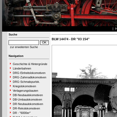
Suche
BLW 14474 - DR "03 154"
zur erweiterten Suche
Navigation
Geschichte & Hintergründe
Länderbahnen
DRG-Einheitslokomotiven
DRG-Zahnradlokomotiven
DRG-Schmalspurlok.
Kriegslokomotiven
Verlagerungsbauten
DB-Neubaulokomotiven
DB-Umbaulokomotiven
DR-Neubaulokomotiven
DR-Rekolokomotiven
DR - "6000er"