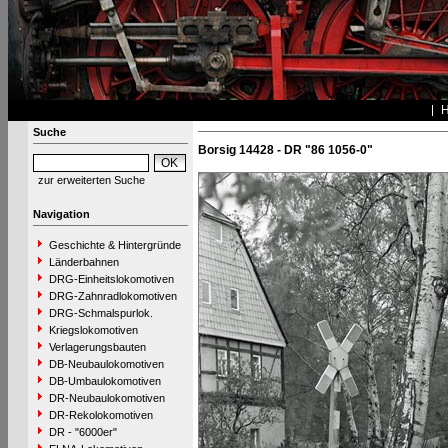
Suche
Borsig 14428 - DR "86 1056-0"
zur erweiterten Suche
Navigation
Geschichte & Hintergründe
Länderbahnen
DRG-Einheitslokomotiven
DRG-Zahnradlokomotiven
DRG-Schmalspurlok.
Kriegslokomotiven
Verlagerungsbauten
DB-Neubaulokomotiven
DB-Umbaulokomotiven
DR-Neubaulokomotiven
DR-Rekolokomotiven
DR - "6000er"