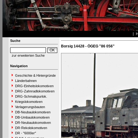
Suche
Borsig 14428 - ÖGEG "86 056"
zur erweiterten Suche
Navigation
Geschichte & Hintergründe
Länderbahnen
DRG-Einheitslokomotiven
DRG-Zahnradlokomotiven
DRG-Schmalspurlok.
Kriegslokomotiven
Verlagerungsbauten
DB-Neubaulokomotiven
DB-Umbaulokomotiven
DR-Neubaulokomotiven
DR-Rekolokomotiven
DR - "6000er"