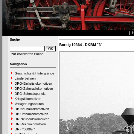
Suche
Borsig 10364 - DKBM "3"
zur erweiterten Suche
Navigation
Geschichte & Hintergründe
Länderbahnen
DRG-Einheitslokomotiven
DRG-Zahnradlokomotiven
DRG-Schmalspurlok.
Kriegslokomotiven
Verlagerungsbauten
DB-Neubaulokomotiven
DB-Umbaulokomotiven
DR-Neubaulokomotiven
DR-Rekolokomotiven
DR - "6000er"