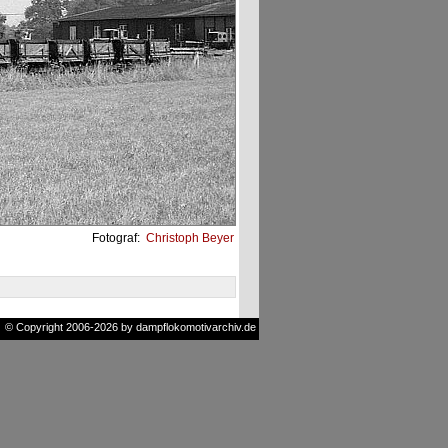
Fotograf:
Christoph Beyer
© Copyright 2006-2026 by dampflokomotivarchiv.de