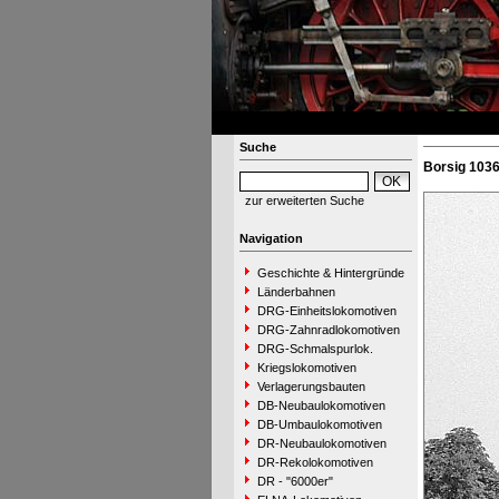
Suche
Borsig 103
zur erweiterten Suche
Navigation
Geschichte & Hintergründe
Länderbahnen
DRG-Einheitslokomotiven
DRG-Zahnradlokomotiven
DRG-Schmalspurlok.
Kriegslokomotiven
Verlagerungsbauten
DB-Neubaulokomotiven
DB-Umbaulokomotiven
DR-Neubaulokomotiven
DR-Rekolokomotiven
DR - "6000er"