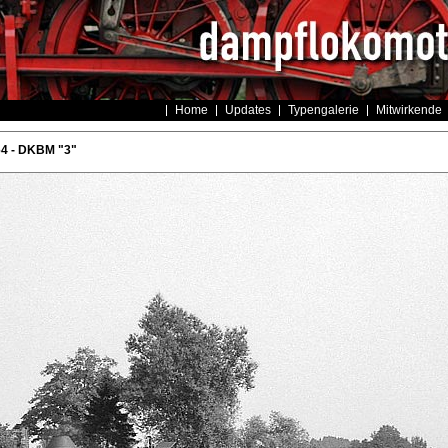
Home
Updates
Typengalerie
Mitwirkende
64 - DKBM "3"