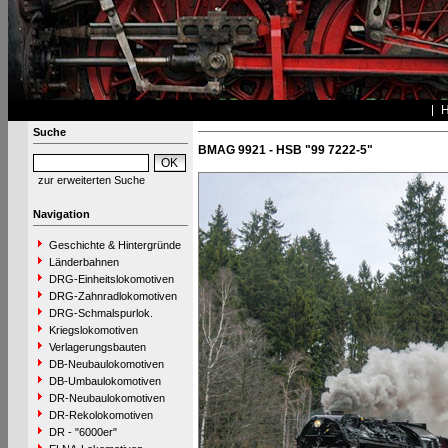
Suche
BMAG 9921 - HSB "99 7222-5"
zur erweiterten Suche
Navigation
Geschichte & Hintergründe
Länderbahnen
DRG-Einheitslokomotiven
DRG-Zahnradlokomotiven
DRG-Schmalspurlok.
Kriegslokomotiven
Verlagerungsbauten
DB-Neubaulokomotiven
DB-Umbaulokomotiven
DR-Neubaulokomotiven
DR-Rekolokomotiven
DR - "6000er"