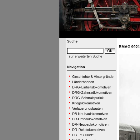
Suche
BMAG 9921 
zur erweiterten Suche
Navigation
Geschichte & Hintergründe
Länderbahnen
DRG-Einheitslokomotiven
DRG-Zahnradlokomotiven
DRG-Schmalspurlok.
Kriegslokomotiven
Verlagerungsbauten
DB-Neubaulokomotiven
DB-Umbaulokomotiven
DR-Neubaulokomotiven
DR-Rekolokomotiven
DR - "6000er"