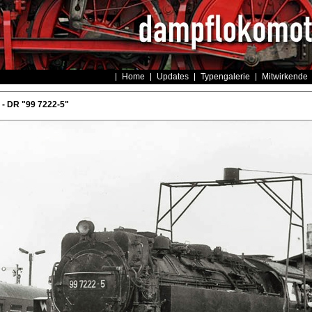
Home
Updates
Typengalerie
Mitwirkende
- DR "99 7222-5"