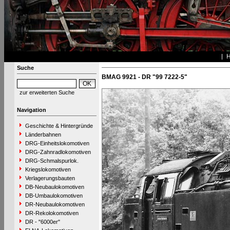
Suche
BMAG 9921 - DR "99 7222-5"
zur erweiterten Suche
Navigation
Geschichte & Hintergründe
Länderbahnen
DRG-Einheitslokomotiven
DRG-Zahnradlokomotiven
DRG-Schmalspurlok.
Kriegslokomotiven
Verlagerungsbauten
DB-Neubaulokomotiven
DB-Umbaulokomotiven
DR-Neubaulokomotiven
DR-Rekolokomotiven
DR - "6000er"