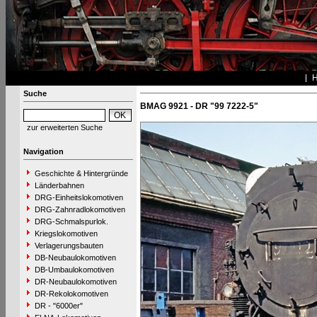
Suche
BMAG 9921 - DR "99 7222-5"
zur erweiterten Suche
Navigation
Geschichte & Hintergründe
Länderbahnen
DRG-Einheitslokomotiven
DRG-Zahnradlokomotiven
DRG-Schmalspurlok.
Kriegslokomotiven
Verlagerungsbauten
DB-Neubaulokomotiven
DB-Umbaulokomotiven
DR-Neubaulokomotiven
DR-Rekolokomotiven
DR - "6000er"