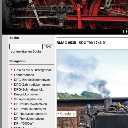
Suche
BMAG 9535 - SDG "99 1746-9"
zur erweiterten Suche
Navigation
Geschichte & Hintergründe
Länderbahnen
DRG-Einheitslokomotiven
DRG-Zahnradlokomotiven
DRG-Schmalspurlok.
Kriegslokomotiven
Verlagerungsbauten
DB-Neubaulokomotiven
DB-Umbaulokomotiven
DR-Neubaulokomotiven
DR-Rekolokomotiven
DR - "6000er"