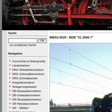
Suche
BMAG 9020 - BEM "01 2066-7"
zur erweiterten Suche
Navigation
Geschichte & Hintergründe
Länderbahnen
DRG-Einheitslokomotiven
DRG-Zahnradlokomotiven
DRG-Schmalspurlok.
Kriegslokomotiven
Verlagerungsbauten
DB-Neubaulokomotiven
DB-Umbaulokomotiven
DR-Neubaulokomotiven
DR-Rekolokomotiven
DR - "6000er"