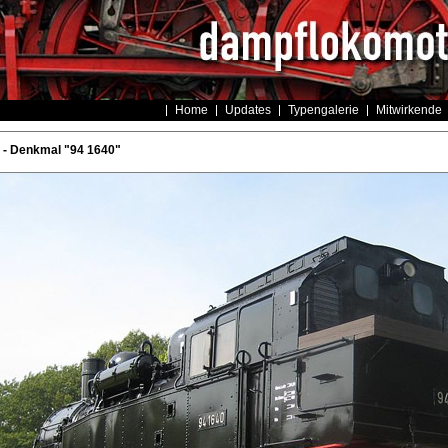
Home
Updates
Typengalerie
Mitwirkende
- Denkmal "94 1640"