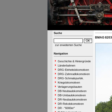
Suche
BMAG 8203 
zur erweiterten Suche
Navigation
Geschichte & Hintergründe
Länderbahnen
DRG-Einheitslokomotiven
DRG-Zahnradlokomotiven
DRG-Schmalspurlok.
Kriegslokomotiven
Verlagerungsbauten
DB-Neubaulokomotiven
DB-Umbaulokomotiven
DR-Neubaulokomotiven
DR-Rekolokomotiven
DR - "6000er"