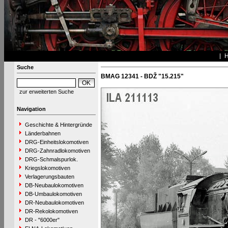
Suche
BMAG 12341 - BDŽ "15.215"
zur erweiterten Suche
Navigation
Geschichte & Hintergründe
Länderbahnen
DRG-Einheitslokomotiven
DRG-Zahnradlokomotiven
DRG-Schmalspurlok.
Kriegslokomotiven
Verlagerungsbauten
DB-Neubaulokomotiven
DB-Umbaulokomotiven
DR-Neubaulokomotiven
DR-Rekolokomotiven
DR - "6000er"