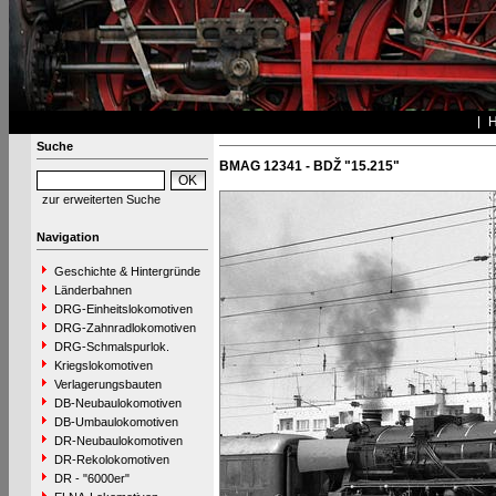
Suche
BMAG 12341 - BDŽ "15.215"
zur erweiterten Suche
Navigation
Geschichte & Hintergründe
Länderbahnen
DRG-Einheitslokomotiven
DRG-Zahnradlokomotiven
DRG-Schmalspurlok.
Kriegslokomotiven
Verlagerungsbauten
DB-Neubaulokomotiven
DB-Umbaulokomotiven
DR-Neubaulokomotiven
DR-Rekolokomotiven
DR - "6000er"