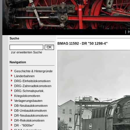
Suche
BMAG 11592 - DR "50 1298-4"
zur erweiterten Suche
Navigation
Geschichte & Hintergründe
Länderbahnen
DRG-Einheitslokomotiven
DRG-Zahnradlokomotiven
DRG-Schmalspurlok.
Kriegslokomotiven
Verlagerungsbauten
DB-Neubaulokomotiven
DB-Umbaulokomotiven
DR-Neubaulokomotiven
DR-Rekolokomotiven
DR - "6000er"