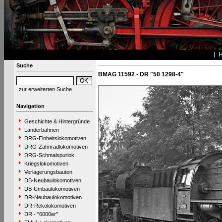
Suche
BMAG 11592 - DR "50 1298-4"
zur erweiterten Suche
Navigation
Geschichte & Hintergründe
Länderbahnen
DRG-Einheitslokomotiven
DRG-Zahnradlokomotiven
DRG-Schmalspurlok.
Kriegslokomotiven
Verlagerungsbauten
DB-Neubaulokomotiven
DB-Umbaulokomotiven
DR-Neubaulokomotiven
DR-Rekolokomotiven
DR - "6000er"