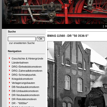
Suche
BMAG 11560 - DR "50 3536-5"
zur erweiterten Suche
Navigation
Geschichte & Hintergründe
Länderbahnen
DRG-Einheitslokomotiven
DRG-Zahnradlokomotiven
DRG-Schmalspurlok.
Kriegslokomotiven
Verlagerungsbauten
DB-Neubaulokomotiven
DB-Umbaulokomotiven
DR-Neubaulokomotiven
DR-Rekolokomotiven
DR - "6000er"