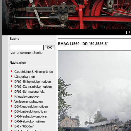
Suche
BMAG 11560 - DR "50 3536-5"
zur erweiterten Suche
Navigation
Geschichte & Hintergründe
Länderbahnen
DRG-Einheitslokomotiven
DRG-Zahnradlokomotiven
DRG-Schmalspurlok.
Kriegslokomotiven
Verlagerungsbauten
DB-Neubaulokomotiven
DB-Umbaulokomotiven
DR-Neubaulokomotiven
DR-Rekolokomotiven
DR - "6000er"