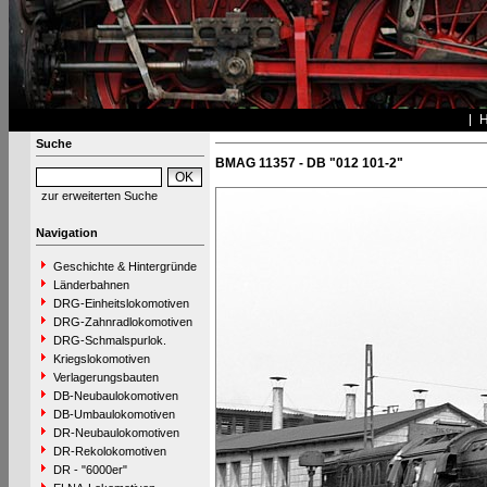
Suche
BMAG 11357 - DB "012 101-2"
zur erweiterten Suche
Navigation
Geschichte & Hintergründe
Länderbahnen
DRG-Einheitslokomotiven
DRG-Zahnradlokomotiven
DRG-Schmalspurlok.
Kriegslokomotiven
Verlagerungsbauten
DB-Neubaulokomotiven
DB-Umbaulokomotiven
DR-Neubaulokomotiven
DR-Rekolokomotiven
DR - "6000er"