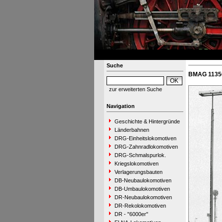
Suche
BMAG 11356
zur erweiterten Suche
Navigation
Geschichte & Hintergründe
Länderbahnen
DRG-Einheitslokomotiven
DRG-Zahnradlokomotiven
DRG-Schmalspurlok.
Kriegslokomotiven
Verlagerungsbauten
DB-Neubaulokomotiven
DB-Umbaulokomotiven
DR-Neubaulokomotiven
DR-Rekolokomotiven
DR - "6000er"