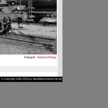
Fotograf:
Helmut Philipp
© Copyright 2006-2026 by dampflokomotivarchiv.de