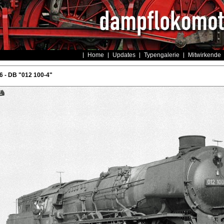
Home
Updates
Typengalerie
Mitwirkende
 - DB "012 100-4"