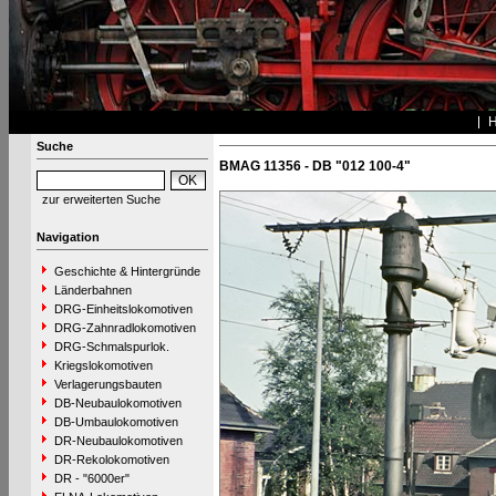
Suche
BMAG 11356 - DB "012 100-4"
zur erweiterten Suche
Navigation
Geschichte & Hintergründe
Länderbahnen
DRG-Einheitslokomotiven
DRG-Zahnradlokomotiven
DRG-Schmalspurlok.
Kriegslokomotiven
Verlagerungsbauten
DB-Neubaulokomotiven
DB-Umbaulokomotiven
DR-Neubaulokomotiven
DR-Rekolokomotiven
DR - "6000er"