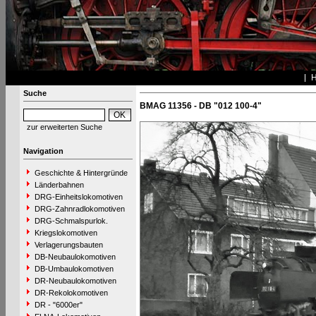
Suche
BMAG 11356 - DB "012 100-4"
zur erweiterten Suche
Navigation
Geschichte & Hintergründe
Länderbahnen
DRG-Einheitslokomotiven
DRG-Zahnradlokomotiven
DRG-Schmalspurlok.
Kriegslokomotiven
Verlagerungsbauten
DB-Neubaulokomotiven
DB-Umbaulokomotiven
DR-Neubaulokomotiven
DR-Rekolokomotiven
DR - "6000er"