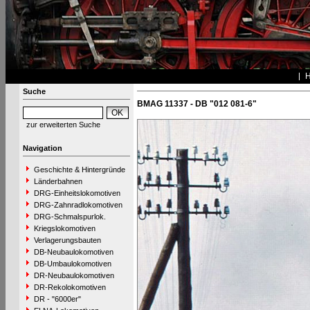
Suche
BMAG 11337 - DB "012 081-6"
zur erweiterten Suche
Navigation
Geschichte & Hintergründe
Länderbahnen
DRG-Einheitslokomotiven
DRG-Zahnradlokomotiven
DRG-Schmalspurlok.
Kriegslokomotiven
Verlagerungsbauten
DB-Neubaulokomotiven
DB-Umbaulokomotiven
DR-Neubaulokomotiven
DR-Rekolokomotiven
DR - "6000er"