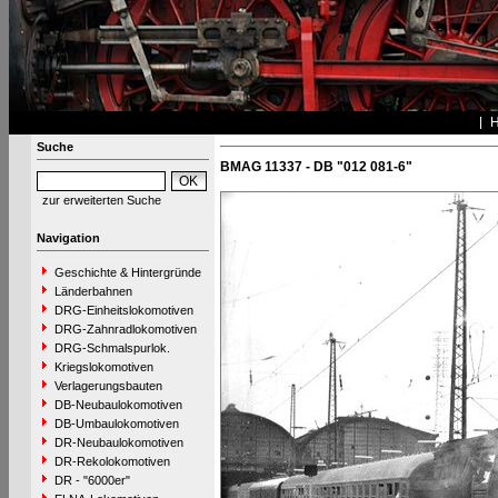
Suche
BMAG 11337 - DB "012 081-6"
zur erweiterten Suche
Navigation
Geschichte & Hintergründe
Länderbahnen
DRG-Einheitslokomotiven
DRG-Zahnradlokomotiven
DRG-Schmalspurlok.
Kriegslokomotiven
Verlagerungsbauten
DB-Neubaulokomotiven
DB-Umbaulokomotiven
DR-Neubaulokomotiven
DR-Rekolokomotiven
DR - "6000er"