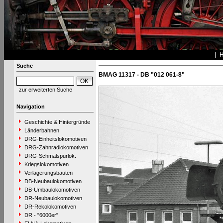
Suche
BMAG 11317 - DB "012 061-8"
zur erweiterten Suche
Navigation
Geschichte & Hintergründe
Länderbahnen
DRG-Einheitslokomotiven
DRG-Zahnradlokomotiven
DRG-Schmalspurlok.
Kriegslokomotiven
Verlagerungsbauten
DB-Neubaulokomotiven
DB-Umbaulokomotiven
DR-Neubaulokomotiven
DR-Rekolokomotiven
DR - "6000er"