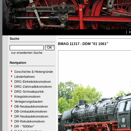
Suche
BMAG 11317 - DDM "01 1061"
zur erweiterten Suche
Navigation
Geschichte & Hintergründe
Länderbahnen
DRG-Einheitslokomotiven
DRG-Zahnradlokomotiven
DRG-Schmalspurlok.
Kriegslokomotiven
Verlagerungsbauten
DB-Neubaulokomotiven
DB-Umbaulokomotiven
DR-Neubaulokomotiven
DR-Rekolokomotiven
DR - "6000er"