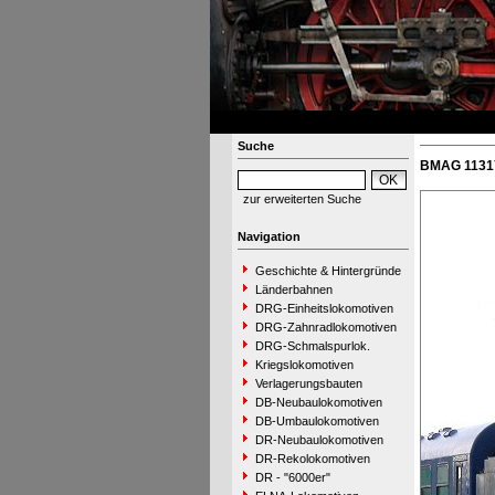
Suche
BMAG 11317
zur erweiterten Suche
Navigation
Geschichte & Hintergründe
Länderbahnen
DRG-Einheitslokomotiven
DRG-Zahnradlokomotiven
DRG-Schmalspurlok.
Kriegslokomotiven
Verlagerungsbauten
DB-Neubaulokomotiven
DB-Umbaulokomotiven
DR-Neubaulokomotiven
DR-Rekolokomotiven
DR - "6000er"