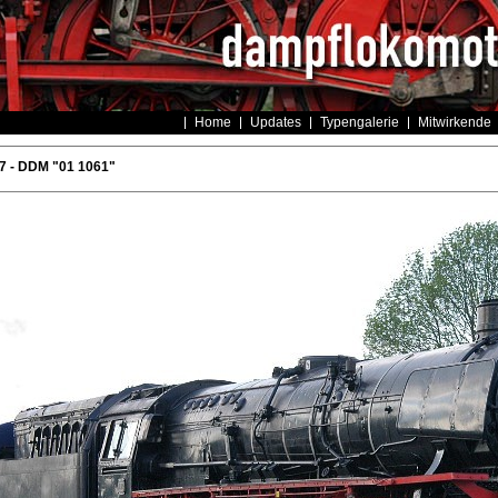
Home
Updates
Typengalerie
Mitwirkende
 - DDM "01 1061"