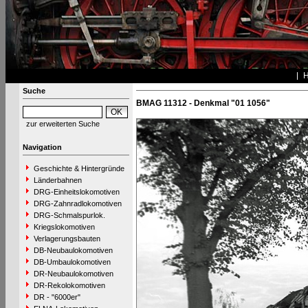
Suche
BMAG 11312 - Denkmal "01 1056"
zur erweiterten Suche
Navigation
Geschichte & Hintergründe
Länderbahnen
DRG-Einheitslokomotiven
DRG-Zahnradlokomotiven
DRG-Schmalspurlok.
Kriegslokomotiven
Verlagerungsbauten
DB-Neubaulokomotiven
DB-Umbaulokomotiven
DR-Neubaulokomotiven
DR-Rekolokomotiven
DR - "6000er"