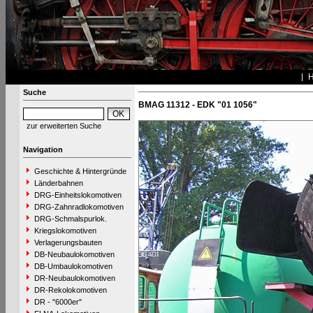
Suche
BMAG 11312 - EDK "01 1056"
zur erweiterten Suche
Navigation
Geschichte & Hintergründe
Länderbahnen
DRG-Einheitslokomotiven
DRG-Zahnradlokomotiven
DRG-Schmalspurlok.
Kriegslokomotiven
Verlagerungsbauten
DB-Neubaulokomotiven
DB-Umbaulokomotiven
DR-Neubaulokomotiven
DR-Rekolokomotiven
DR - "6000er"