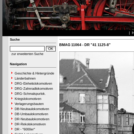
Suche
BMAG 11064 - DR "41 1125-8"
zur erweiterten Suche
Navigation
Geschichte & Hintergründe
Länderbahnen
DRG-Einheitslokomotiven
DRG-Zahnradlokomotiven
DRG-Schmalspurlok.
Kriegslokomotiven
Verlagerungsbauten
DB-Neubaulokomotiven
DB-Umbaulokomotiven
DR-Neubaulokomotiven
DR-Rekolokomotiven
DR - "6000er"