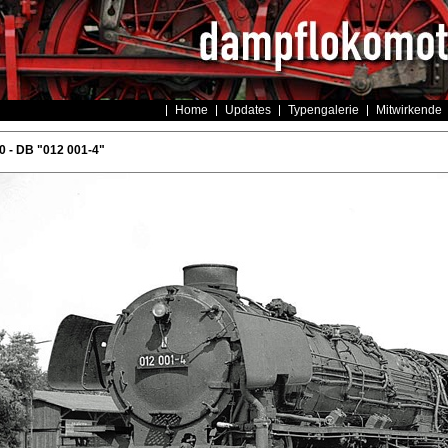
Home
Updates
Typengalerie
Mitwirkende
 - DB "012 001-4"