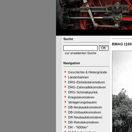
Suche
BMAG 11000
zur erweiterten Suche
Navigation
Geschichte & Hintergründe
Länderbahnen
DRG-Einheitslokomotiven
DRG-Zahnradlokomotiven
DRG-Schmalspurlok.
Kriegslokomotiven
Verlagerungsbauten
DB-Neubaulokomotiven
DB-Umbaulokomotiven
DR-Neubaulokomotiven
DR-Rekolokomotiven
DR - "6000er"