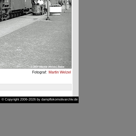
Fotograf:
Martin Welzel
© Copyright 2006-2026 by dampflokomotivarchiv.de