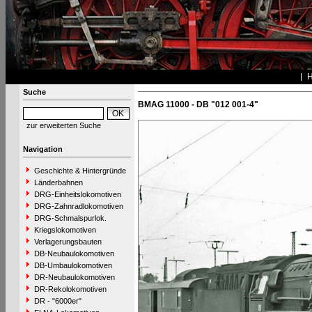
Suche
BMAG 11000 - DB "012 001-4"
zur erweiterten Suche
Navigation
Geschichte & Hintergründe
Länderbahnen
DRG-Einheitslokomotiven
DRG-Zahnradlokomotiven
DRG-Schmalspurlok.
Kriegslokomotiven
Verlagerungsbauten
DB-Neubaulokomotiven
DB-Umbaulokomotiven
DR-Neubaulokomotiven
DR-Rekolokomotiven
DR - "6000er"