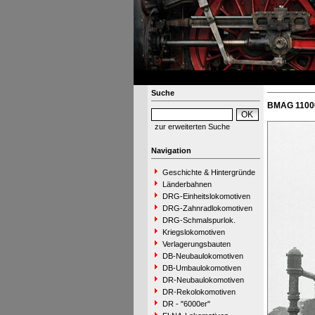
Suche
BMAG 11000
zur erweiterten Suche
Navigation
Geschichte & Hintergründe
Länderbahnen
DRG-Einheitslokomotiven
DRG-Zahnradlokomotiven
DRG-Schmalspurlok.
Kriegslokomotiven
Verlagerungsbauten
DB-Neubaulokomotiven
DB-Umbaulokomotiven
DR-Neubaulokomotiven
DR-Rekolokomotiven
DR - "6000er"