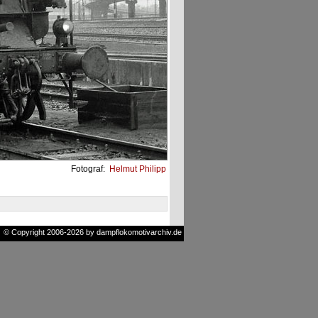
Fotograf:
Helmut Philipp
© Copyright 2006-2026 by dampflokomotivarchiv.de