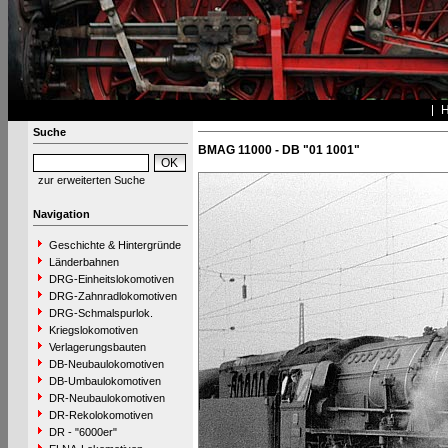
Suche
BMAG 11000 - DB "01 1001"
zur erweiterten Suche
Navigation
Geschichte & Hintergründe
Länderbahnen
DRG-Einheitslokomotiven
DRG-Zahnradlokomotiven
DRG-Schmalspurlok.
Kriegslokomotiven
Verlagerungsbauten
DB-Neubaulokomotiven
DB-Umbaulokomotiven
DR-Neubaulokomotiven
DR-Rekolokomotiven
DR - "6000er"