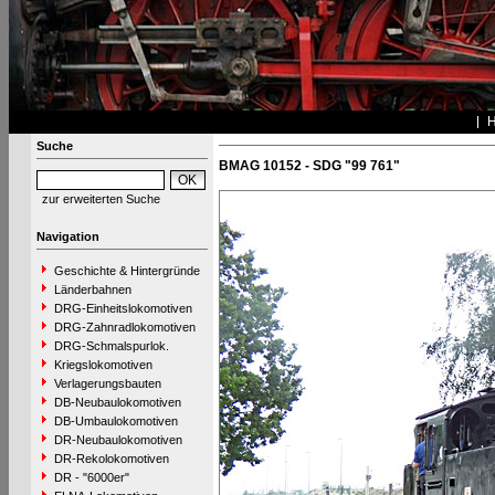
Suche
BMAG 10152 - SDG "99 761"
zur erweiterten Suche
Navigation
Geschichte & Hintergründe
Länderbahnen
DRG-Einheitslokomotiven
DRG-Zahnradlokomotiven
DRG-Schmalspurlok.
Kriegslokomotiven
Verlagerungsbauten
DB-Neubaulokomotiven
DB-Umbaulokomotiven
DR-Neubaulokomotiven
DR-Rekolokomotiven
DR - "6000er"