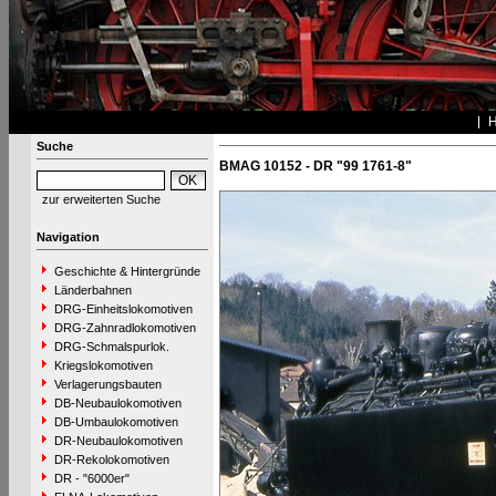
Suche
BMAG 10152 - DR "99 1761-8"
zur erweiterten Suche
Navigation
Geschichte & Hintergründe
Länderbahnen
DRG-Einheitslokomotiven
DRG-Zahnradlokomotiven
DRG-Schmalspurlok.
Kriegslokomotiven
Verlagerungsbauten
DB-Neubaulokomotiven
DB-Umbaulokomotiven
DR-Neubaulokomotiven
DR-Rekolokomotiven
DR - "6000er"