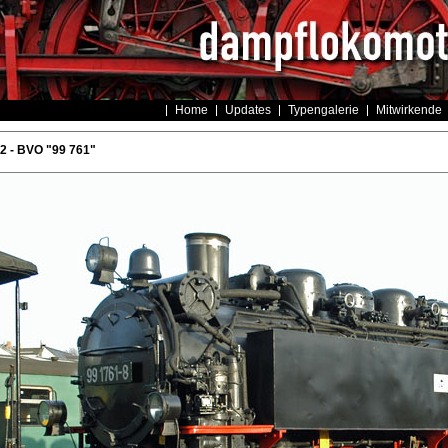
Home
Updates
Typengalerie
Mitwirkende
 - BVO "99 761"