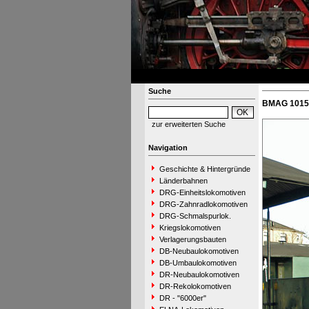
Suche
BMAG 10152
zur erweiterten Suche
Navigation
Geschichte & Hintergründe
Länderbahnen
DRG-Einheitslokomotiven
DRG-Zahnradlokomotiven
DRG-Schmalspurlok.
Kriegslokomotiven
Verlagerungsbauten
DB-Neubaulokomotiven
DB-Umbaulokomotiven
DR-Neubaulokomotiven
DR-Rekolokomotiven
DR - "6000er"