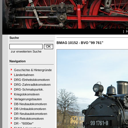
Suche
BMAG 10152 - BVO "99 761"
zur erweiterten Suche
Navigation
Geschichte & Hintergründe
Länderbahnen
DRG-Einheitslokomotiven
DRG-Zahnradlokomotiven
DRG-Schmalspurlok.
Kriegslokomotiven
Verlagerungsbauten
DB-Neubaulokomotiven
DB-Umbaulokomotiven
DR-Neubaulokomotiven
DR-Rekolokomotiven
DR - "6000er"